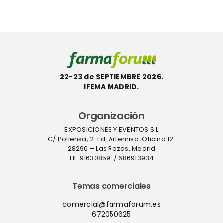
l
ecológica
Farmafor
ACT
22-23 de SEPTIEMBRE 2026.
IFEMA MADRID.
Organización
EXPOSICIONES Y EVENTOS S.L
C/ Pollensa, 2. Ed. Artemisa. Oficina 12.
28290 – Las Rozas, Madrid
Tlf. 916308591 / 686913934
Temas comerciales
comercial@farmaforum.es
672050625