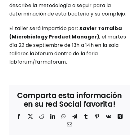
describe la metodología a seguir para la
determinación de esta bacteria y su complejo.
El taller será impartido por:
Xavier Torralba
(Microbiology Product Manager)
, el martes
día 22 de septiembre de 13h a 14h en la sala
talleres labforum dentro de la feria
labforum/farmaforum.
Comparta esta información
en su red Social favorita!
Facebook
X
Reddit
LinkedIn
WhatsApp
Telegram
Tumblr
Pinterest
Vk
Xing
Correo
electrónico