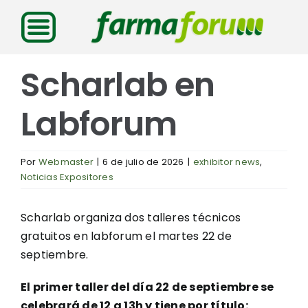
Saltar
al
contenido
Scharlab en
Labforum
Por
Webmaster
|
6 de julio de 2026
|
exhibitor news
,
Noticias Expositores
Scharlab organiza dos talleres técnicos
gratuitos en labforum el martes 22 de
septiembre.
El primer taller del día 22 de septiembre se
celebrará de 12 a 13h y tiene por título: