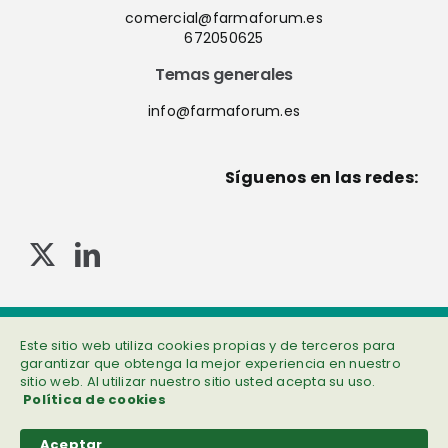
comercial@farmaforum.es
672050625
Temas generales
info@farmaforum.es
Síguenos en las redes:
© Copyright 2013-2023 . Todos los derechos reservados
Política de privacidad
|
Cookies
|
Aviso legal
|
Información adicional
Este sitio web utiliza cookies propias y de terceros para
garantizar que obtenga la mejor experiencia en nuestro
sitio web. Al utilizar nuestro sitio usted acepta su uso.
Política de cookies
Aceptar