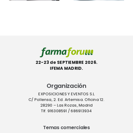
con la
InstaFlux™
etiqueta
en
l
ecológica
Farmafor
ACT
22-23 de SEPTIEMBRE 2026.
IFEMA MADRID.
Organización
EXPOSICIONES Y EVENTOS S.L
C/ Pollensa, 2. Ed. Artemisa. Oficina 12.
28290 – Las Rozas, Madrid
Tlf. 916308591 / 686913934
Temas comerciales