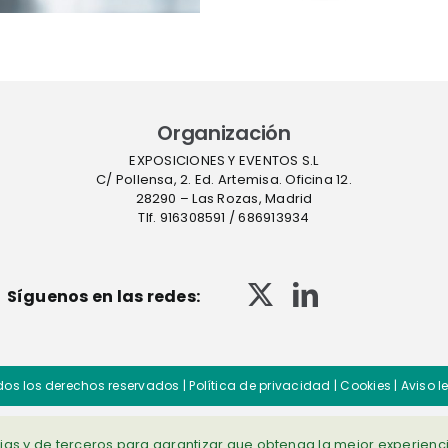
Farmaforum
contami
en sue
Organización
EXPOSICIONES Y EVENTOS S.L
C/ Pollensa, 2. Ed. Artemisa. Oficina 12.
28290 – Las Rozas, Madrid
Tlf. 916308591 / 686913934
Síguenos en las redes:
dos los derechos reservados |
Política de privacidad
|
Cookies
|
Aviso l
opias y de terceros para garantizar que obtenga la mejor experienc