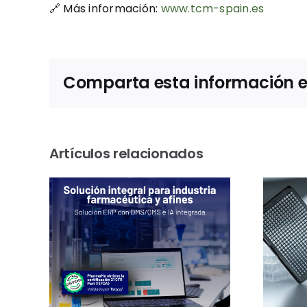
🔗 Más información:
www.tcm-spain.es
Comparta esta información en 
Artículos relacionados
n
Sostenibilidad en
las
el laboratorio:
 sus
Greiner Bio-One
s
certifica otros 101
P y
productos con la
sión
etiqueta