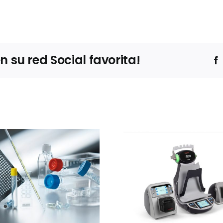
su red Social favorita!
Ibertec
Thermo Fisher
Clean
Scientific
expone
presentará el
estrateg
sistema Thermo
barre
Scientific™
sucesivas 
InstaFlux™ en
contro