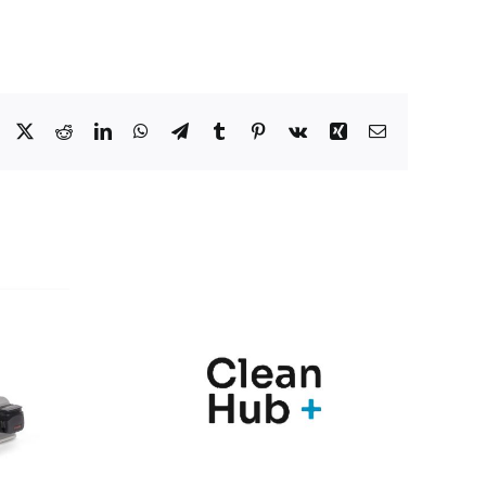
Facebook
X
Reddit
LinkedIn
WhatsApp
Telegram
Tumblr
Pinterest
Vk
Xing
Correo
electrónico
nic y
Marqués
Hub+
presenta en
n una
Farmaforum las
ia de
novedades de sus
ras
soluciones
para el
PharmaMe ERP y
l de
la nueva versión