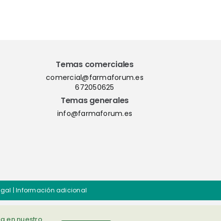
nación
del QMS ShareMe
los
D365
Temas comerciales
comercial@farmaforum.es
672050625
Temas generales
info@farmaforum.es
egal
|
Información adicional
ia en nuestro