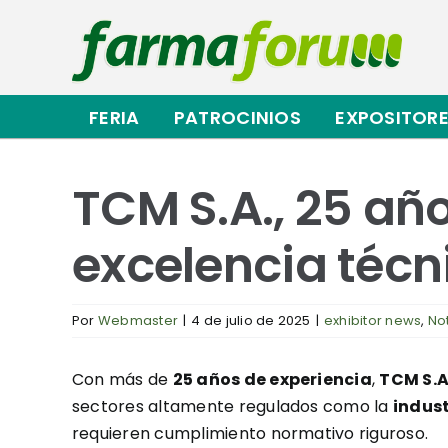
Saltar
al
contenido
FERIA
PATROCINIOS
EXPOSITOR
TCM S.A., 25 añ
excelencia técni
Por
Webmaster
|
4 de julio de 2025
|
exhibitor news
,
No
Con más de
25 años de experiencia
,
TCM S.A
sectores altamente regulados como la
indus
requieren cumplimiento normativo riguroso.