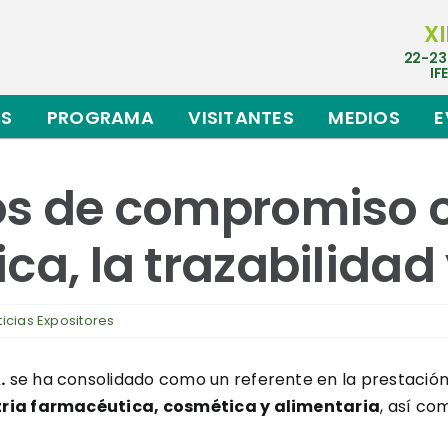
XI
22-23
IF
ES
PROGRAMA
VISITANTES
MEDIOS
E
os de compromiso c
ca, la trazabilidad 
ticias Expositores
.
se ha consolidado como un referente en la prestació
tria farmacéutica, cosmética y alimentaria
, así co