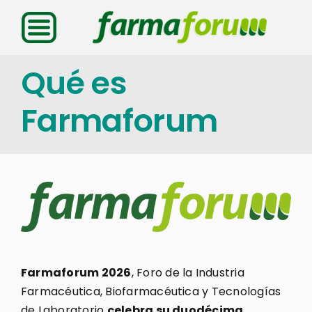
Saltar
al
contenido
Qué es
Farmaforum
Farmaforum 2026
, Foro de la Industria
Farmacéutica, Biofarmacéutica y Tecnologías
de Laboratorio
celebra su duodécima