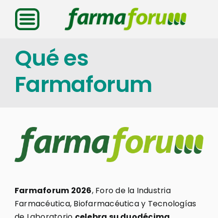
Saltar
al
contenido
Qué es
Farmaforum
Farmaforum 2026
, Foro de la Industria
Farmacéutica, Biofarmacéutica y Tecnologías
de Laboratorio
celebra su duodécima