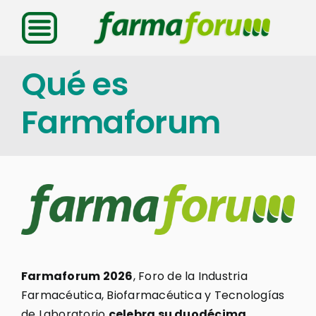
Saltar
al
contenido
Qué es
Farmaforum
Farmaforum 2026
, Foro de la Industria
Farmacéutica, Biofarmacéutica y Tecnologías
de Laboratorio
celebra su duodécima