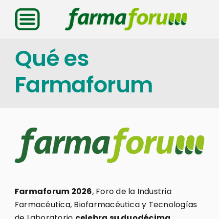
Saltar
al
contenido
Qué es
Farmaforum
Farmaforum 2026
, Foro de la Industria
Farmacéutica, Biofarmacéutica y Tecnologías
de Laboratorio
celebra su duodécima