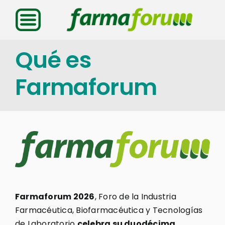
Saltar
al
contenido
Qué es
Farmaforum
Farmaforum 2026
, Foro de la Industria
Farmacéutica, Biofarmacéutica y Tecnologías
de Laboratorio
celebra su duodécima