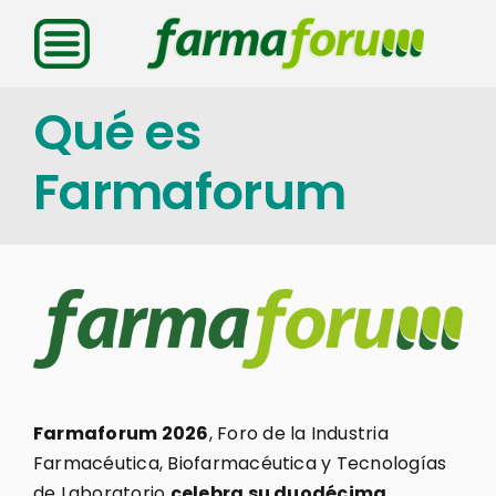
Saltar
al
contenido
Qué es
Farmaforum
Farmaforum 2026
, Foro de la Industria
Farmacéutica, Biofarmacéutica y Tecnologías
de Laboratorio
celebra su duodécima