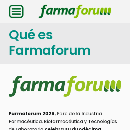
Saltar
al
contenido
Qué es
Farmaforum
Farmaforum 2026
, Foro de la Industria
Farmacéutica, Biofarmacéutica y Tecnologías
de Laboratorio
celebra su duodécima