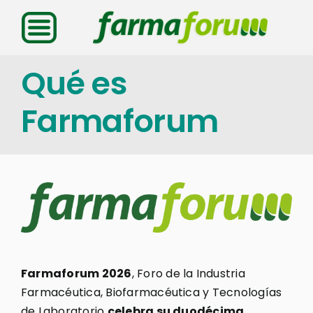
Saltar
al
contenido
Qué es
Farmaforum
Farmaforum 2026
, Foro de la Industria
Farmacéutica, Biofarmacéutica y Tecnologías
de Laboratorio
celebra su duodécima