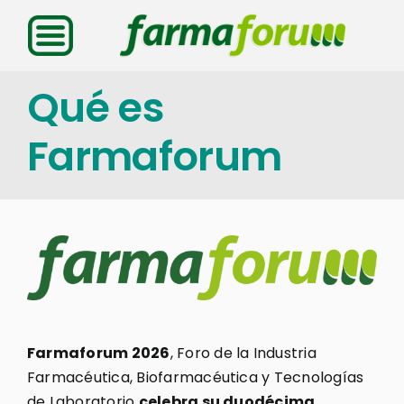
Saltar
al
contenido
Qué es
Farmaforum
Farmaforum 2026
, Foro de la Industria
Farmacéutica, Biofarmacéutica y Tecnologías
de Laboratorio
celebra su duodécima