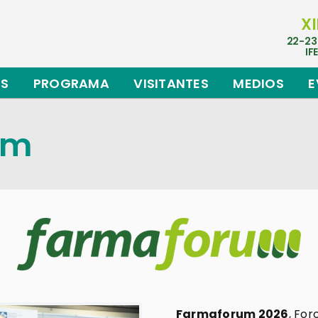
XI
22-23
IF
ES
PROGRAMA
VISITANTES
MEDIOS
E
um
Farmaforum 2026
, For