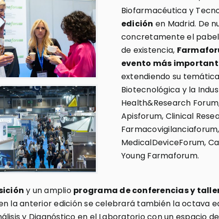
Biofarmacéutica y Tecno
edición
en Madrid. De nu
concretamente el pabelló
de existencia,
Farmafor
evento más importante
extendiendo su temática 
Biotecnológica y la Indu
Health&Research Forum,
Apisforum, Clinical Rese
Farmacovigilanciaforum,
MedicalDeviceForum, Ca
Young Farmaforum.
sición
y un amplio
programa de conferencias y talle
 en la anterior edición se celebrará también la octava 
lisis y Diagnóstico en el Laboratorio con un espacio d