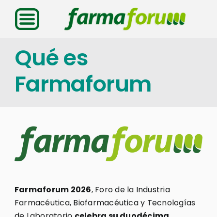
Saltar
al
contenido
Qué es
Farmaforum
Farmaforum 2026
, Foro de la Industria
Farmacéutica, Biofarmacéutica y Tecnologías
de Laboratorio
celebra su duodécima