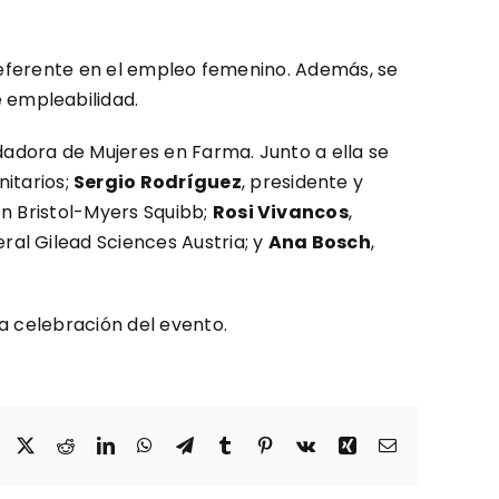
 referente en el empleo femenino. Además, se
 empleabilidad.
dadora de Mujeres en Farma. Junto a ella se
itarios;
Sergio Rodríguez
, presidente y
en Bristol-Myers Squibb;
Rosi Vivancos
,
eral Gilead Sciences Austria; y
Ana Bosch
,
a celebración del evento.
Facebook
X
Reddit
LinkedIn
WhatsApp
Telegram
Tumblr
Pinterest
Vk
Xing
Correo
electrónico