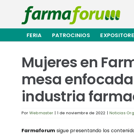
Saltar
al
contenido
FERIA
PATROCINIOS
EXPOSITOR
Mujeres en Far
mesa enfocada 
industria farma
Por
Webmaster
|
1 de noviembre de 2022
|
Noticias Or
Farmaforum
sigue presentando los contenid