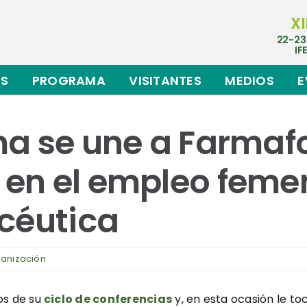
XI
22-23
IF
ES
PROGRAMA
VISITANTES
MEDIOS
E
ma se une a Farma
en el empleo femen
céutica
ganización
os de su
ciclo de conferencias
y, en esta ocasión le to