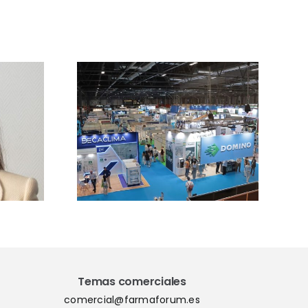
l plazo
Vetforum 2026
ipción
analizará las
 para
claves de la
orum
regulación
sector
europea, GMP y
 cuenta
farmacovigilancia
 su cita
veterinaria
 IFEMA
Temas comerciales
comercial@farmaforum.es