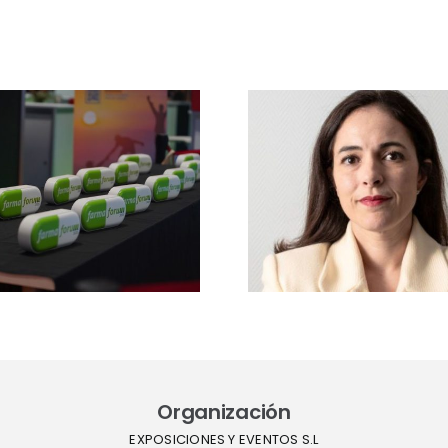
Entrevista a
María
Ansuategui,
Abierto e
directora de
de inscr
Cannabisforum
gratuita
2026:
Farmaf
«analizaremos los
2026: el 
retos del nuevo
inicia la
Real Decreto junto
atrás para
a reguladores,
clave en
industria y
comunidad
médica»
Organización
EXPOSICIONES Y EVENTOS S.L