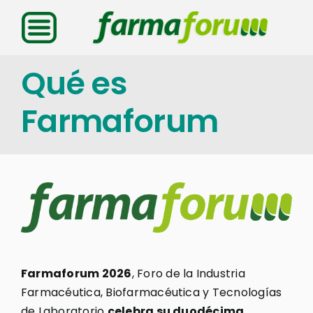
Saltar
al
contenido
Qué es
Farmaforum
Farmaforum 2026
, Foro de la Industria
Farmacéutica, Biofarmacéutica y Tecnologías
de Laboratorio
celebra su duodécima