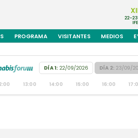
XI
22-23
IF
ES
PROGRAMA
VISITANTES
MEDIOS
E
DÍA 1:
22/09/2026
DÍA 2:
23/09/2
2:00
13:00
14:00
15:00
16:00
17: