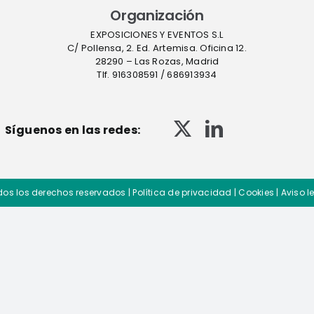
Organización
EXPOSICIONES Y EVENTOS S.L
C/ Pollensa, 2. Ed. Artemisa. Oficina 12.
28290 – Las Rozas, Madrid
Tlf. 916308591 / 686913934
Síguenos en las redes:
dos los derechos reservados |
Política de privacidad
|
Cookies
|
Aviso l