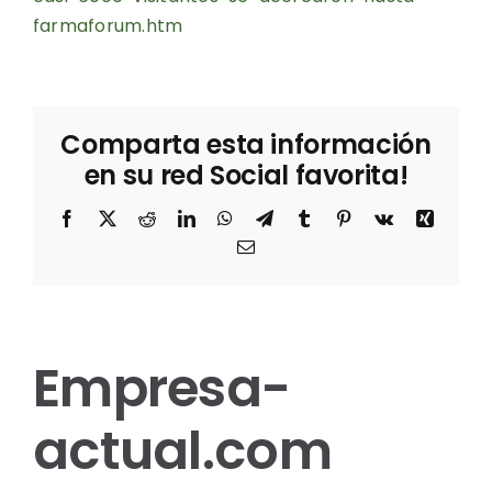
farmaforum.htm
Comparta esta información
en su red Social favorita!
Facebook
X
Reddit
LinkedIn
WhatsApp
Telegram
Tumblr
Pinterest
Vk
Xing
Correo
electrónico
Empresa-
actual.com