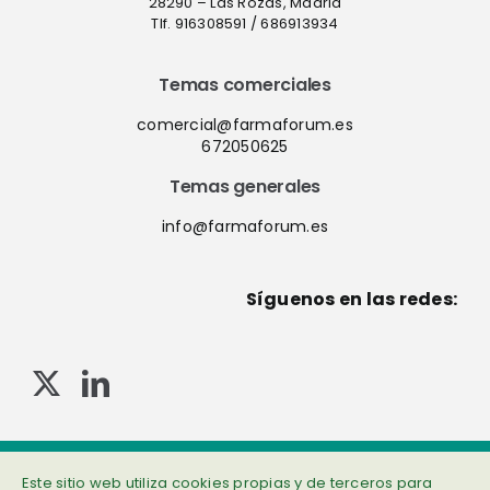
28290 – Las Rozas, Madrid
Tlf. 916308591 / 686913934
Temas comerciales
comercial@farmaforum.es
672050625
Temas generales
info@farmaforum.es
Síguenos en las redes:
© Copyright 2013-2023 . Todos los derechos reservados
Este sitio web utiliza cookies propias y de terceros para
Política de privacidad
|
Cookies
|
Aviso legal
|
Información adicional