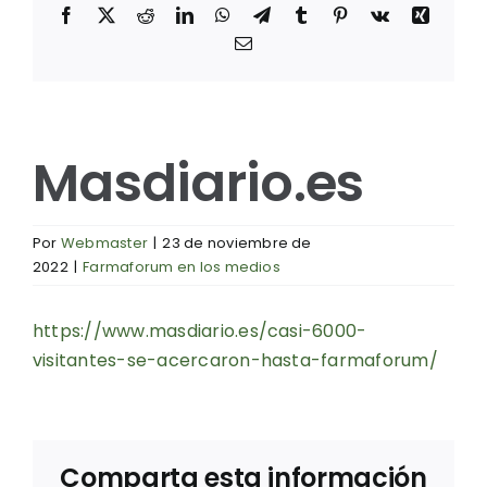
Facebook
X
Reddit
LinkedIn
WhatsApp
Telegram
Tumblr
Pinterest
Vk
Xing
Correo
electrónico
Masdiario.es
Por
Webmaster
|
23 de noviembre de
2022
|
Farmaforum en los medios
https://www.masdiario.es/casi-6000-
visitantes-se-acercaron-hasta-farmaforum/
Comparta esta información