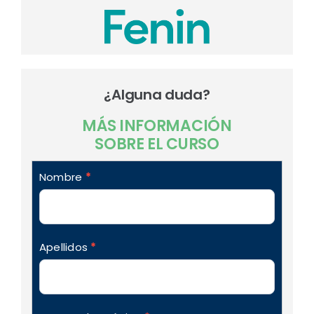
¿Alguna duda?
MÁS INFORMACIÓN
SOBRE EL CURSO
formulario_contacto_formacion
Nombre
*
Apellidos
*