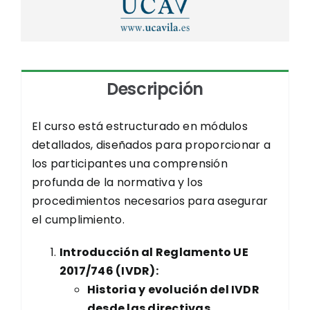
Quiero recibir una copia del formulario
Acepto
Acepto los Vectera
[términos]
y
[política
Descripción
de privacidad]
.
*
Acepto
El curso está estructurado en módulos
detallados, diseñados para proporcionar a
los participantes una comprensión
profunda de la normativa y los
procedimientos necesarios para asegurar
el cumplimiento.
Enviar
Introducción al Reglamento UE
2017/746 (IVDR):
Historia y evolución del IVDR
desde las directivas