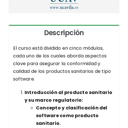
Quiero recibir una copia del formulario
Acepto
Acepto los Vectera
[términos]
y
[política
Descripción
de privacidad]
.
*
Acepto
El curso está dividido en cinco módulos,
cada uno de los cuales aborda aspectos
clave para asegurar la conformidad y
calidad de los productos sanitarios de tipo
software.
Enviar
Introducción al producto sanitario
y su marco regulatorio:
Concepto y clasificación del
software como producto
sanitario.