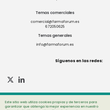
Temas comerciales
comercial@farmaforum.es
672050625
Temas generales
info@farmaforum.es
Síguenos en las redes:
© Copyright 2013-2023 . Todos los derechos reservados
Este sitio web utiliza cookies propias y de terceros para
Política de privacidad
|
Cookies
|
Aviso legal
|
Información adicional
garantizar que obtenga la mejor experiencia en nuestro