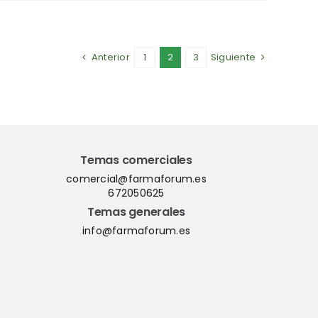
Anterior
1
2
3
Siguiente
Temas comerciales
comercial@farmaforum.es
672050625
Temas generales
info@farmaforum.es