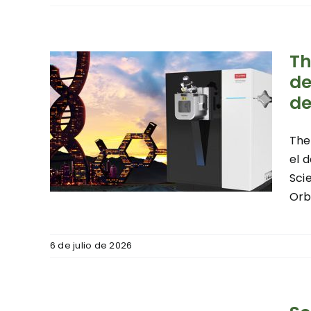
a en
Th
26
de
e
de
ión
l
The
l
el 
de
Sci
las
Orbi
s
tores
6 de julio de 2026