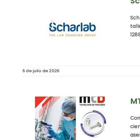
Sc
Sch
tal
128
tores
6 de julio de 2026
MT
Con
rum
cie
ase