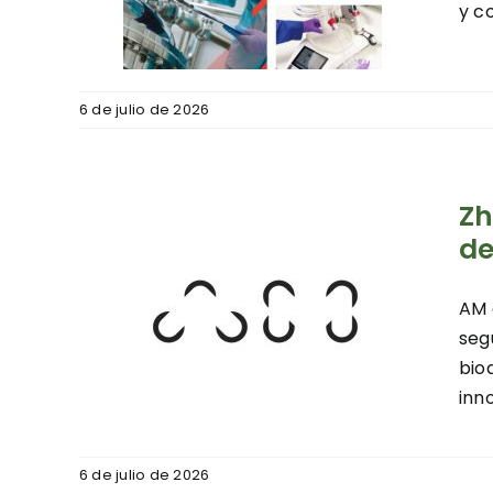
y c
tores
6 de julio de 2026
Zh
de
vas
AM 
AM
seg
 la
bio
n
inn
tores
6 de julio de 2026