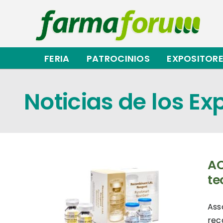
Saltar
al
contenido
FERIA
PATROCINIOS
EXPOSITOR
Noticias de los Ex
AC
te
s
Ass
rec