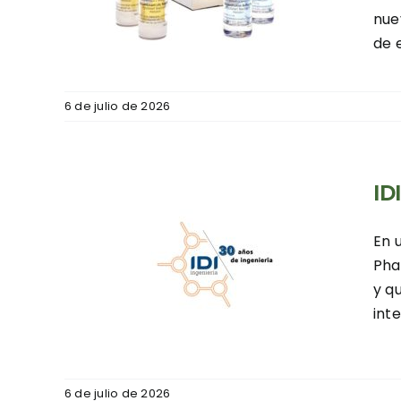
 la
nue
T
de 
tores
6 de julio de 2026
ID
En 
Pha
y q
26
int
tores
6 de julio de 2026