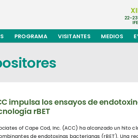
XI
22-23
IF
ES
PROGRAMA
VISITANTES
MEDIOS
E
positores
C impulsa los ensayos de endotoxin
cnología rBET
ociates of Cape Cod, Inc. (ACC) ha alcanzado un hito cl
ombinantes de endotoxinas bacterianas (rBET). Una recie