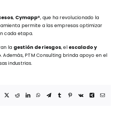
cesos
,
Cymapp®
, que ha revolucionado la
erramienta permite a las empresas optimizar
 en cada etapa.
ran la
gestión de riesgos
, el
escalado y
o
. Además, PTM Consulting brinda apoyo en el
as industrias.
Facebook
X
Reddit
LinkedIn
WhatsApp
Telegram
Tumblr
Pinterest
Vk
Xing
Correo
electrónico