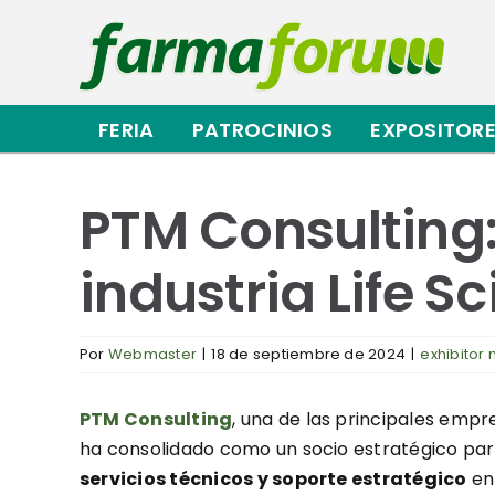
Saltar
al
contenido
FERIA
PATROCINIOS
EXPOSITOR
PTM Consulting:
industria Life S
Por
Webmaster
|
18 de septiembre de 2024
|
exhibitor
PTM Consulting
, una de las principales empr
ha consolidado como un socio estratégico pa
servicios técnicos y soporte estratégico
en