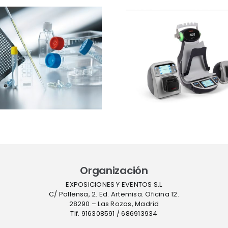
Ibertec
Thermo Fisher
Clean
Scientific
expone
presentará el
estrateg
sistema Thermo
barre
Scientific™
sucesivas 
InstaFlux™ en
contro
Farmaforum
contami
en sue
Organización
EXPOSICIONES Y EVENTOS S.L
C/ Pollensa, 2. Ed. Artemisa. Oficina 12.
28290 – Las Rozas, Madrid
Tlf. 916308591 / 686913934