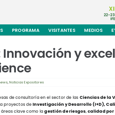
XI
22-23
IF
ES
PROGRAMA
VISITANTES
MEDIOS
E
 Innovación y excel
cience
 news
,
Noticias Expositores
esas de consultoría en el sector de las
Ciencias de la 
ra proyectos de
Investigación y Desarrollo (I+D), Ca
 áreas clave como la
gestión de riesgos
,
calidad por