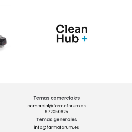
nic y
Marqués
Hub+
presenta en
n una
Farmaforum las
ia de
novedades de sus
ras
soluciones
para el
PharmaMe ERP y
l de
la nueva versión
nación
del QMS ShareMe
los
D365
Temas comerciales
comercial@farmaforum.es
672050625
Temas generales
info@farmaforum.es