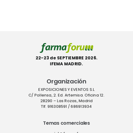
APIs, no
hasta el 10
gilancia
hay
de
a
verdadera
septiembre
autonomí
sanitaria”
22-23 de SEPTIEMBRE 2026.
IFEMA MADRID.
Organización
EXPOSICIONES Y EVENTOS S.L
C/ Pollensa, 2. Ed. Artemisa. Oficina 12.
28290 – Las Rozas, Madrid
Tlf. 916308591 / 686913934
Temas comerciales