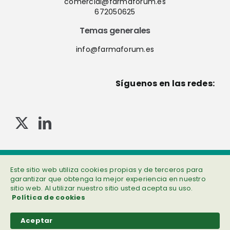
comercial@farmaforum.es
672050625
Temas generales
info@farmaforum.es
Síguenos en las redes:
© Copyright 2013-2023 . Todos los derechos reservados
Política de privacidad
|
Cookies
|
Aviso legal
|
Información adicional
Este sitio web utiliza cookies propias y de terceros para
garantizar que obtenga la mejor experiencia en nuestro
sitio web. Al utilizar nuestro sitio usted acepta su uso.
Política de cookies
Aceptar