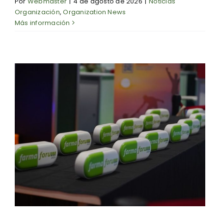
Por
Webmaster
|
4 de agosto de 2026
|
Noticias
Organización
,
Organization News
Más información