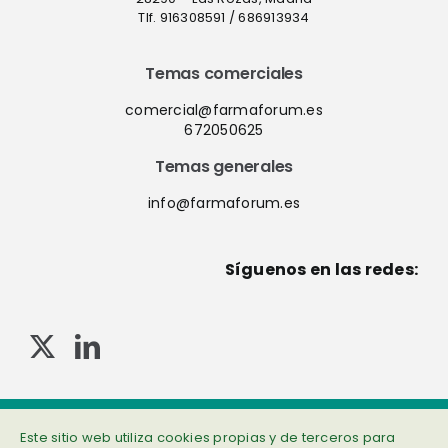
Tlf. 916308591 / 686913934
Temas comerciales
comercial@farmaforum.es
672050625
Temas generales
info@farmaforum.es
Síguenos en las redes:
© Copyright 2013-2023 . Todos los derechos reservados
Política de privacidad
|
Cookies
|
Aviso legal
|
Información adicional
Este sitio web utiliza cookies propias y de terceros para