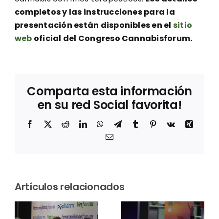
completos y las instrucciones para la
presentación están disponibles en el
sitio
web
oficial del Congreso Cannabisforum.
Comparta esta información
en su red Social favorita!
Facebook
X
Reddit
LinkedIn
WhatsApp
Telegram
Tumblr
Pinterest
Vk
Xing
Correo
electrónico
Entrevista
a Mila
Los
m
Jové,
Artículos relacionados
Premios
directora
Farmaforum
á
de
2026