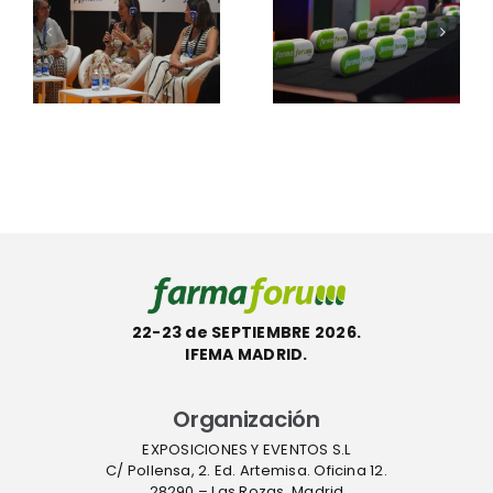
s
APIsforum
mantienen
2026: “Sin
abierto su
n
producció
periodo de
local de
votaciones
APIs, no
hasta el 10
gilancia
hay
de
a
verdadera
septiembre
autonomí
sanitaria”
22-23 de SEPTIEMBRE 2026.
IFEMA MADRID.
Organización
EXPOSICIONES Y EVENTOS S.L
C/ Pollensa, 2. Ed. Artemisa. Oficina 12.
28290 – Las Rozas, Madrid