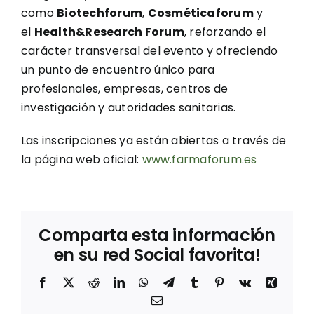
como
Biotechforum
,
Cosméticaforum
y
el
Health&Research Forum
, reforzando el
carácter transversal del evento y ofreciendo
un punto de encuentro único para
profesionales, empresas, centros de
investigación y autoridades sanitarias.
Las inscripciones ya están abiertas a través de
la página web oficial:
www.farmaforum.es
Comparta esta información
en su red Social favorita!
Facebook
X
Reddit
LinkedIn
WhatsApp
Telegram
Tumblr
Pinterest
Vk
Xing
Correo
electrónico