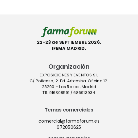
a
septiembre
reguladore
industria y
comunida
médica»
22-23 de SEPTIEMBRE 2026.
IFEMA MADRID.
Organización
EXPOSICIONES Y EVENTOS S.L
C/ Pollensa, 2. Ed. Artemisa. Oficina 12.
28290 – Las Rozas, Madrid
Tlf. 916308591 / 686913934
Temas comerciales
comercial@farmaforum.es
672050625