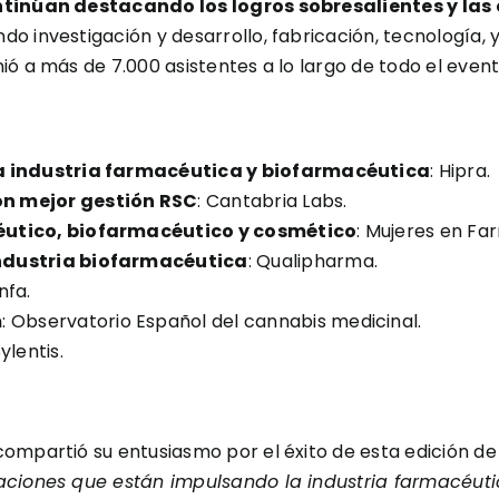
inúan destacando los logros sobresalientes y las c
endo investigación y desarrollo, fabricación, tecnología,
ió a más de 7.000 asistentes a lo largo de todo el even
la industria farmacéutica y biofarmacéutica
: Hipra.
on mejor gestión RSC
: Cantabria Labs.
céutico, biofarmacéutico y cosmético
: Mujeres en Fa
industria biofarmacéutica
: Qualipharma.
infa.
m
: Observatorio Español del cannabis medicinal.
Sylentis.
, compartió su entusiasmo por el éxito de esta edición d
zaciones que están impulsando la industria farmacéut