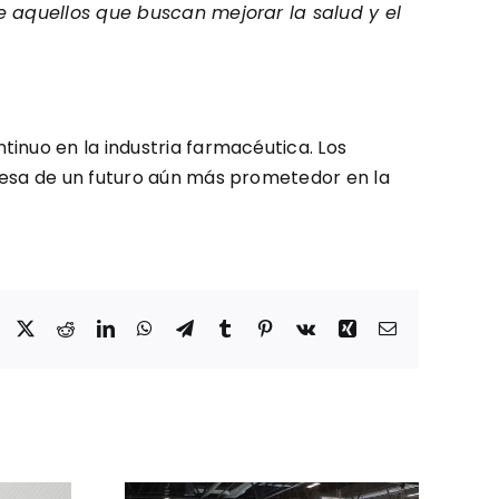
de aquellos que buscan mejorar la salud y el
inuo en la industria farmacéutica. Los
omesa de un futuro aún más prometedor en la
Facebook
X
Reddit
LinkedIn
WhatsApp
Telegram
Tumblr
Pinterest
Vk
Xing
Correo
electrónico