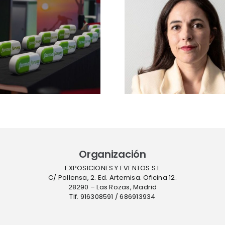
Abierto e
directora de
de inscr
Cannabisforum
gratuita
2026:
Farmaf
«analizaremos los
2026: el 
retos del nuevo
inicia la
Real Decreto junto
atrás para
a reguladores,
clave en
industria y
comunidad
médica»
Organización
EXPOSICIONES Y EVENTOS S.L
C/ Pollensa, 2. Ed. Artemisa. Oficina 12.
28290 – Las Rozas, Madrid
Tlf. 916308591 / 686913934