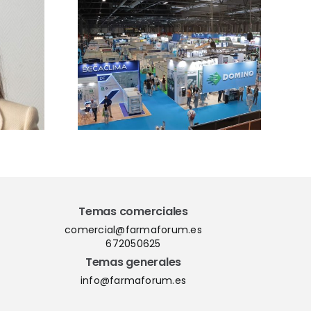
l plazo
Vetforum 2026
ipción
analizará las
 para
claves de la
orum
regulación
sector
europea, GMP y
 cuenta
farmacovigilancia
 su cita
veterinaria
 IFEMA
Temas comerciales
comercial@farmaforum.es
672050625
Temas generales
info@farmaforum.es