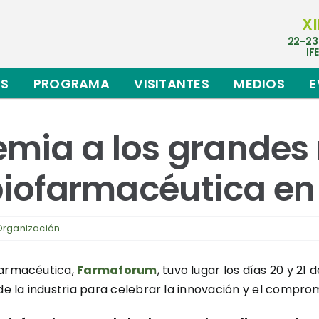
XI
22-23
IF
ES
PROGRAMA
VISITANTES
MEDIOS
E
mia a los grandes 
 biofarmacéutica en
Organización
farmacéutica,
Farmaforum
, tuvo lugar los días 20 y 2
de la industria para celebrar la innovación y el comprom