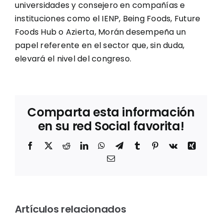
universidades y consejero en compañías e
instituciones como el IENP, Being Foods, Future
Foods Hub o Azierta, Morán desempeña un
papel referente en el sector que, sin duda,
elevará el nivel del congreso.
Comparta esta información
en su red Social favorita!
Facebook
X
Reddit
LinkedIn
WhatsApp
Telegram
Tumblr
Pinterest
Vk
Xing
Entrevista
Correo
a María
electrónico
Ansuategui
Los
directora
m
Artículos relacionados
Premios
de