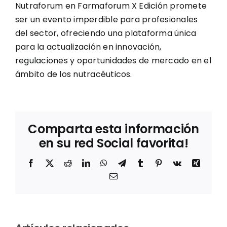
Nutraforum en Farmaforum X Edición promete
ser un evento imperdible para profesionales
del sector, ofreciendo una plataforma única
para la actualización en innovación,
regulaciones y oportunidades de mercado en el
ámbito de los nutracéuticos.
Comparta esta información
en su red Social favorita!
Facebook
X
Reddit
LinkedIn
WhatsApp
Telegram
Tumblr
Pinterest
Vk
Xing
Correo
electrónico
Entrevista
a Mila
Los
m
Jové,