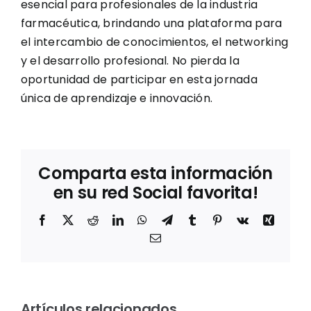
esencial para profesionales de la industria
farmacéutica, brindando una plataforma para
el intercambio de conocimientos, el networking
y el desarrollo profesional. No pierda la
oportunidad de participar en esta jornada
única de aprendizaje e innovación.
Comparta esta información
en su red Social favorita!
Facebook
X
Reddit
LinkedIn
WhatsApp
Telegram
Tumblr
Pinterest
Vk
Xing
Correo
electrónico
Entrevista
a Mila
Los
m
Jové,
Artículos relacionados