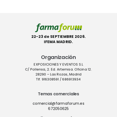
a
verdadera
septiembre
autonomí
sanitaria”
22-23 de SEPTIEMBRE 2026.
IFEMA MADRID.
Organización
EXPOSICIONES Y EVENTOS S.L
C/ Pollensa, 2. Ed. Artemisa. Oficina 12.
28290 – Las Rozas, Madrid
Tlf. 916308591 / 686913934
Temas comerciales
comercial@farmaforum.es
672050625