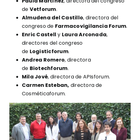
Paula Martínez
, directora del congreso
de
Vetforum
.
Almudena del Castillo
, directora del
congreso de
Farmacovigilancia Forum
.
Enric Castell
y
Laura Arconada
,
directores del congreso
de
Logisticforum
.
Andrea Romero
, directora
de
Biotechforum
.
Mila Jové
, directora de APIsforum.
Carmen Esteban,
directora de
Cosméticaforum.