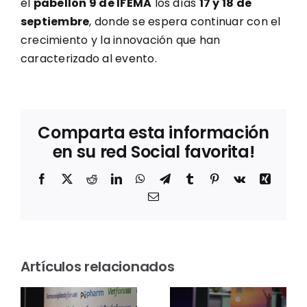
el
pabellón 9 de IFEMA
los días
17 y 18 de
septiembre
, donde se espera continuar con el
crecimiento y la innovación que han
caracterizado al evento.
Comparta esta información
en su red Social favorita!
Facebook
X
Reddit
LinkedIn
WhatsApp
Telegram
Tumblr
Pinterest
Vk
Xing
Correo
electrónico
Entrevista
a Mila
Los
m
Jové,
Artículos relacionados
Premios
directora
Farmaforum
á
de