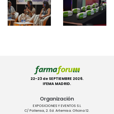
2026
s
APIsforum
mantienen
2026: “Sin
abierto su
n
producció
periodo de
local de
votaciones
APIs, no
hasta el 10
gilancia
hay
de
a
verdadera
septiembre
autonomí
sanitaria”
22-23 de SEPTIEMBRE 2026.
IFEMA MADRID.
Organización
EXPOSICIONES Y EVENTOS S.L
C/ Pollensa, 2. Ed. Artemisa. Oficina 12.