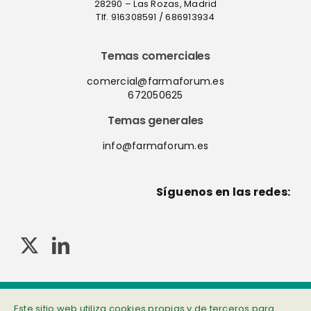
28290 – Las Rozas, Madrid
Tlf. 916308591 / 686913934
Temas comerciales
comercial@farmaforum.es
672050625
Temas generales
info@farmaforum.es
Síguenos en las redes:
© Copyright 2013-2023 . Todos los derechos reservados
Política de privacidad
|
Cookies
|
Aviso legal
|
Información adicional
Este sitio web utiliza cookies propias y de terceros para