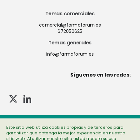
Temas comerciales
comercial@farmaforum.es
672050625
Temas generales
info@farmaforum.es
Síguenos en las redes:
© Copyright 2013-2023 . Todos los derechos reservados
Política de privacidad
|
Cookies
|
Aviso legal
|
Información adicional
Este sitio web utiliza cookies propias y de terceros para
garantizar que obtenga la mejor experiencia en nuestro
sitio web. Al utilizar nuestro sitio usted acepta su uso.