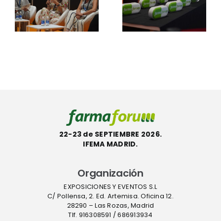
2026: “Sin
abierto su
n
producció
periodo de
local de
votaciones
APIs, no
hasta el 10
gilancia
hay
de
a
verdadera
septiembre
autonomí
sanitaria”
22-23 de SEPTIEMBRE 2026.
IFEMA MADRID.
Organización
EXPOSICIONES Y EVENTOS S.L
C/ Pollensa, 2. Ed. Artemisa. Oficina 12.
28290 – Las Rozas, Madrid
Tlf. 916308591 / 686913934