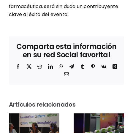
farmacéutica, será sin duda un contribuyente
clave al éxito del evento.
Comparta esta información
en su red Social favorita!
Facebook
X
Reddit
LinkedIn
WhatsApp
Telegram
Tumblr
Pinterest
Vk
Xing
Correo
electrónico
Entrevista
a Mila
Los
m
Jové,
Artículos relacionados
Premios
directora
Farmaforum
á
de
2026
s
APIsforum
mantienen