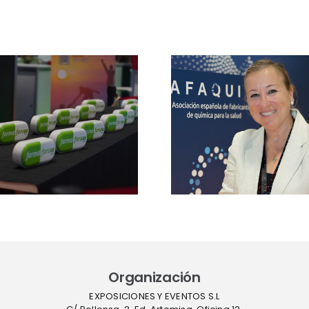
Entrevi
Mar
Ansuate
Entrevista a Mila
directo
Jové, directora de
Cannabi
APIsforum 2026:
2026
“Sin producción
«analizare
local de APIs, no
retos del
hay verdadera
Real Decre
autonomía
a regula
sanitaria”
industr
comun
médi
Organización
EXPOSICIONES Y EVENTOS S.L