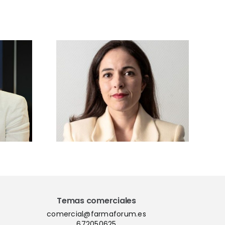
sta a
ía
gui,
ra de
Vetforum 2026
sforum
analizará las
:
claves de la
mos los
regulación
 nuevo
europea, GMP y
to junto
farmacovigilancia
dores,
veterinaria
ia y
idad
ca»
Temas comerciales
comercial@farmaforum.es
672050625