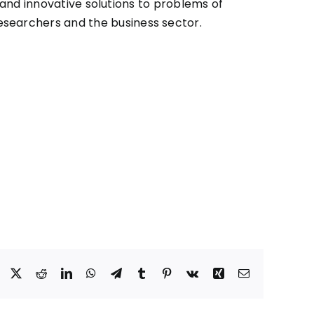
l and innovative solutions to problems of
esearchers and the business sector.
Facebook
X
Reddit
LinkedIn
WhatsApp
Telegram
Tumblr
Pinterest
Vk
Xing
Correo
electrónico