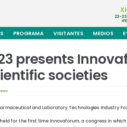
XI
22-23
IF
ES
PROGRAMA
VISITANTES
MEDIOS
E
3 presents Innova
entific societies
News
armaceutical and Laboratory Technologies Industry Fo
held for the first time Innovaforum, a congress in which