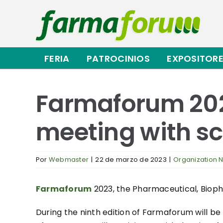
Saltar
al
contenido
FERIA
PATROCINIOS
EXPOSITOR
Farmaforum 202
meeting with sci
Por
Webmaster
|
22 de marzo de 2023
|
Organization 
Farmaforum
2023, the Pharmaceutical, Bioph
During the ninth edition of Farmaforum will be 