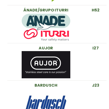
ÁNADE/GRUPO ITURRI
H52
AUJOR
I27
BARDUSCH
J23