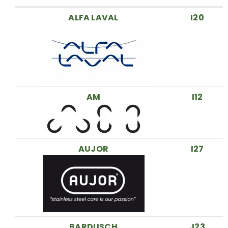
ALFA LAVAL
I20
AM
I12
AUJOR
I27
BARDUSCH
J23