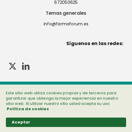
672050625
Temas generales
info@farmaforum.es
Síguenos en las redes:
© Copyright 2013-2023 . Todos los derechos reservados
Este sitio web utiliza cookies propias y de terceros para
Política de privacidad
|
Cookies
|
Aviso legal
|
Información adicional
garantizar que obtenga la mejor experiencia en nuestro
sitio web. Al utilizar nuestro sitio usted acepta su uso.
Política de cookies
Aceptar