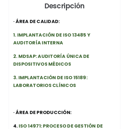
Acepto los Vectera
[términos]
y
[política
Descripción
de privacidad]
.
*
Acepto
· ÁREA DE CALIDAD:
1. IMPLANTACIÓN DE ISO 13485 Y
AUDITORÍA INTERNA
2. MDSAP: AUDITORÍA ÚNICA DE
DISPOSITIVOS MÉDICOS
Enviar
3. IMPLANTACIÓN DE ISO 15189:
LABORATORIOS CLÍNICOS
· ÁREA DE PRODUCCIÓN:
4.
ISO 14971: PROCESO DE GESTIÓN DE